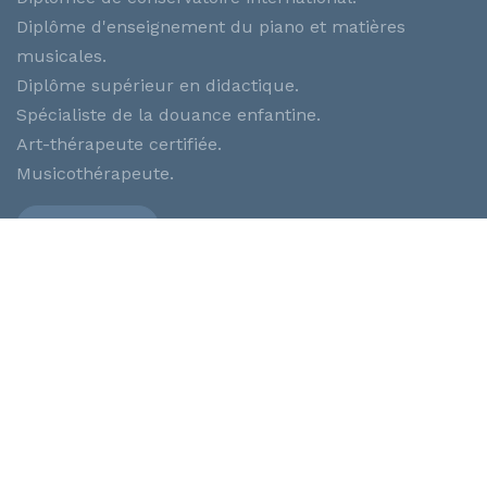
Diplôme d'enseignement du piano et matières
musicales.
Diplôme supérieur en didactique.
Spécialiste de la douance enfantine.
Art-thérapeute certifiée.
Musicothérapeute.
Biographie
Menu rapide
Le professeur
Professorat
Parcours
Les enfants