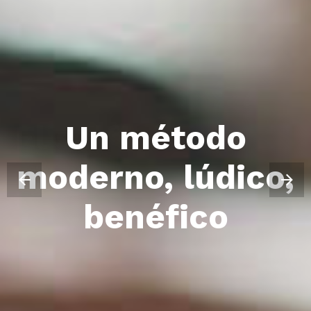
El solfeo se hace
Un método
moderno, lúdico,
jugando con el
benéfico
piano